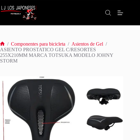
Saltar
al
contenido
/
Componentes para bicicleta
/
Asientos de Gel
/
Inicio
ASIENTO PROSTATICO GEL C/RESORTES
255X210MM MARCA TOTSUKA MODELO JOHNY
STORM