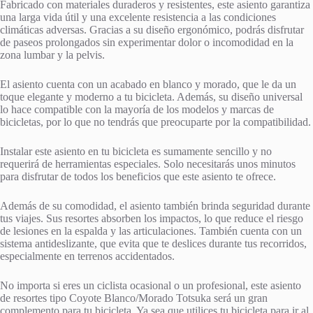
Fabricado con materiales duraderos y resistentes, este asiento garantiza
una larga vida útil y una excelente resistencia a las condiciones
climáticas adversas. Gracias a su diseño ergonómico, podrás disfrutar
de paseos prolongados sin experimentar dolor o incomodidad en la
zona lumbar y la pelvis.
El asiento cuenta con un acabado en blanco y morado, que le da un
toque elegante y moderno a tu bicicleta. Además, su diseño universal
lo hace compatible con la mayoría de los modelos y marcas de
bicicletas, por lo que no tendrás que preocuparte por la compatibilidad.
Instalar este asiento en tu bicicleta es sumamente sencillo y no
requerirá de herramientas especiales. Solo necesitarás unos minutos
para disfrutar de todos los beneficios que este asiento te ofrece.
Además de su comodidad, el asiento también brinda seguridad durante
tus viajes. Sus resortes absorben los impactos, lo que reduce el riesgo
de lesiones en la espalda y las articulaciones. También cuenta con un
sistema antideslizante, que evita que te deslices durante tus recorridos,
especialmente en terrenos accidentados.
No importa si eres un ciclista ocasional o un profesional, este asiento
de resortes tipo Coyote Blanco/Morado Totsuka será un gran
complemento para tu bicicleta. Ya sea que utilices tu bicicleta para ir al