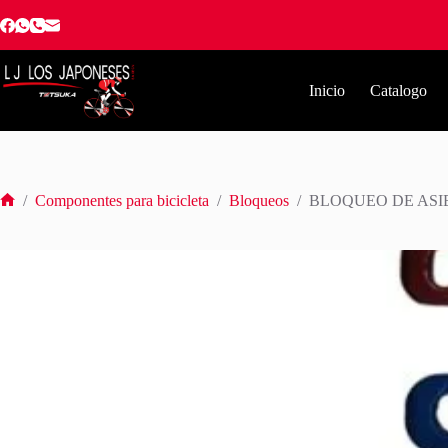
Saltar
al
contenido
Inicio
Catalogo
/
Componentes para bicicleta
/
Bloqueos
/
BLOQUEO DE ASI
Inicio