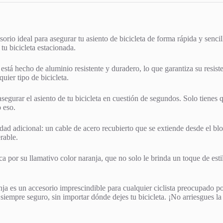
rio ideal para asegurar tu asiento de bicicleta de forma rápida y senci
tu bicicleta estacionada.
 está hecho de aluminio resistente y duradero, lo que garantiza su resis
uier tipo de bicicleta.
gurar el asiento de tu bicicleta en cuestión de segundos. Solo tienes que
 eso.
ad adicional: un cable de acero recubierto que se extiende desde el blo
rable.
por su llamativo color naranja, que no solo le brinda un toque de estilo
es un accesorio imprescindible para cualquier ciclista preocupado por l
siempre seguro, sin importar dónde dejes tu bicicleta. ¡No arriesgues la 