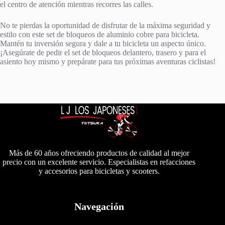
el centro de atención mientras recorres las calles.
No te pierdas la oportunidad de disfrutar de la máxima seguridad y
estilo con este set de bloqueos de aluminio cobre para bicicleta.
Mantén tu inversión segura y dale a tu bicicleta un aspecto único.
¡Asegúrate de pedir el set de bloqueos delantero, trasero y para el
asiento hoy mismo y prepárate para tus próximas aventuras ciclistas!
Más de 60 años ofreciendo productos de calidad al mejor
precio con un excelente servicio. Especialistas en refacciones
y accesorios para bicicletas y scooters.
Navegación