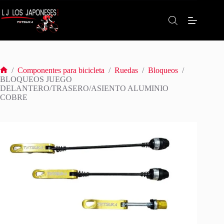
Saltar
al
contenido
/
Componentes para bicicleta
/
Ruedas
/
Bloqueos
/
Inicio
BLOQUEOS JUEGO
DELANTERO/TRASERO/ASIENTO ALUMINIO
COBRE