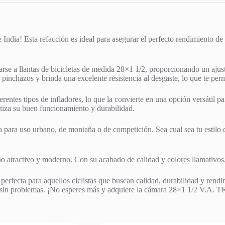
ia! Esta refacción es ideal para asegurar el perfecto rendimiento de tu
e a llantas de bicicletas de medida 28×1 1/2, proporcionando un ajust
s pinchazos y brinda una excelente resistencia al desgaste, lo que te per
ferentes tipos de infladores, lo que la convierte en una opción versátil 
ntiza su buen funcionamiento y durabilidad.
ea para uso urbano, de montaña o de competición. Sea cual sea tu estil
o atractivo y moderno. Con su acabado de calidad y colores llamativos, e
fecta para aquellos ciclistas que buscan calidad, durabilidad y rendim
ir sin problemas. ¡No esperes más y adquiere la cámara 28×1 1/2 V.A. 