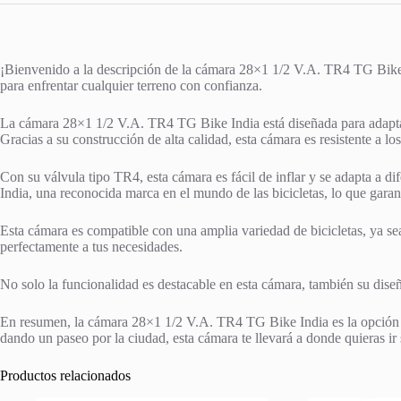
¡Bienvenido a la descripción de la cámara 28×1 1/2 V.A. TR4 TG Bike Ind
para enfrentar cualquier terreno con confianza.
La cámara 28×1 1/2 V.A. TR4 TG Bike India está diseñada para adaptars
Gracias a su construcción de alta calidad, esta cámara es resistente a lo
Con su válvula tipo TR4, esta cámara es fácil de inflar y se adapta a di
India, una reconocida marca en el mundo de las bicicletas, lo que gara
Esta cámara es compatible con una amplia variedad de bicicletas, ya s
perfectamente a tus necesidades.
No solo la funcionalidad es destacable en esta cámara, también su diseñ
En resumen, la cámara 28×1 1/2 V.A. TR4 TG Bike India es la opción per
dando un paseo por la ciudad, esta cámara te llevará a donde quieras 
Productos relacionados