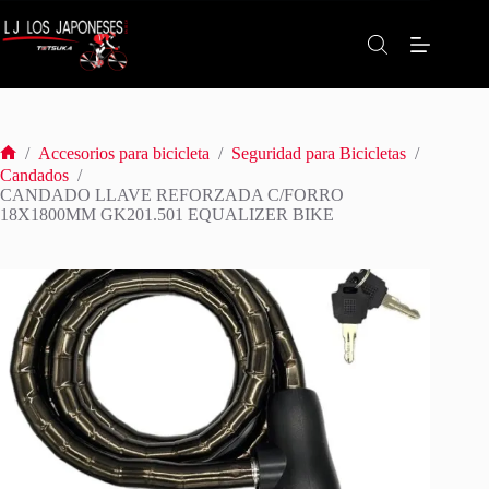
Saltar
al
contenido
/
Accesorios para bicicleta
/
Seguridad para Bicicletas
/
Inicio
Candados
/
CANDADO LLAVE REFORZADA C/FORRO
18X1800MM GK201.501 EQUALIZER BIKE