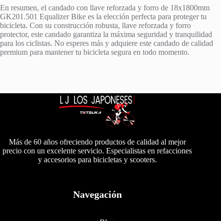
En resumen, el candado con llave reforzada y forro de 18x1800mm
GK201.501 Equalizer Bike es la elección perfecta para proteger tu
bicicleta. Con su construcción robusta, llave reforzada y forro
protector, este candado garantiza la máxima seguridad y tranquilidad
para los ciclistas. No esperes más y adquiere este candado de calidad
premium para mantener tu bicicleta segura en todo momento.
Más de 60 años ofreciendo productos de calidad al mejor
precio con un excelente servicio. Especialistas en refacciones
y accesorios para bicicletas y scooters.
Navegación