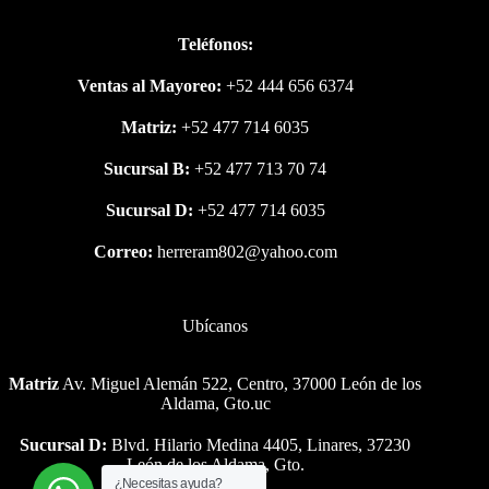
Teléfonos:
Ventas al Mayoreo:
+52 444 656 6374
Matriz:
+52 477 714 6035
Sucursal B:
+52 477 713 70 74
Sucursal D:
+52 477 714 6035
Correo:
herreram802@yahoo.com
Ubícanos
Matriz
Av. Miguel Alemán 522, Centro, 37000 León de los
Aldama, Gto.uc
Sucursal D:
Blvd. Hilario Medina 4405, Linares, 37230
León de los Aldama, Gto.
¿Necesitas ayuda?