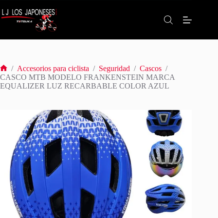
Saltar
al
contenido
/
Accesorios para ciclista
/
Seguridad
/
Cascos
/
Inicio
CASCO MTB MODELO FRANKENSTEIN MARCA
EQUALIZER LUZ RECARBABLE COLOR AZUL