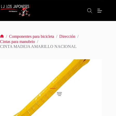
Saltar
al
contenido
/
Componentes para bicicleta
/
Dirección
/
Inicio
Cintas para manubrio
/
CINTA MADEJA AMARILLO NACIONAL