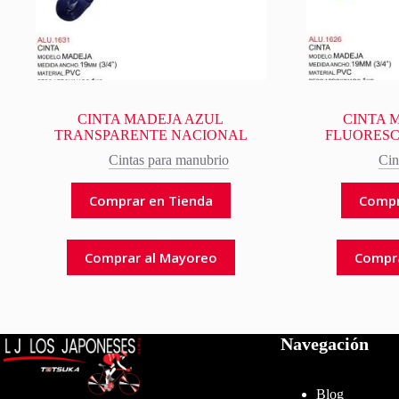
CINTA MADEJA AZUL
CINTA 
TRANSPARENTE NACIONAL
FLUORESC
Cintas para manubrio
Cin
Comprar en Tienda
Compr
Comprar al Mayoreo
Compr
Navegación
Blog