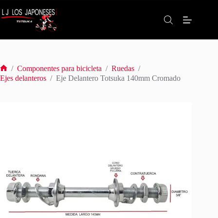
Saltar
al
contenido
/
Componentes para bicicleta
/
Ruedas
/
Inicio
Ejes delanteros
/
Eje Delantero Totsuka 140mm Cromado