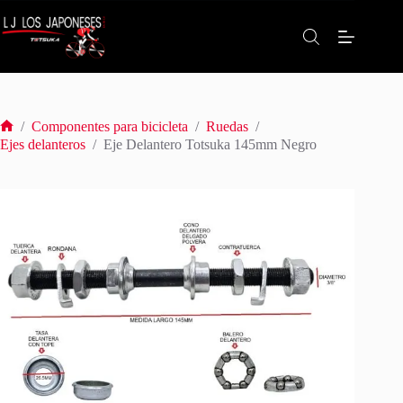
Saltar
al
contenido
/
Componentes para bicicleta
/
Ruedas
/
Inicio
Ejes delanteros
/
Eje Delantero Totsuka 145mm Negro