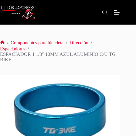
Saltar
al
contenido
/
Componentes para bicicleta
/
Dirección
/
Inicio
Espaciadores
/
ESPACIADOR 1 1/8″ 10MM AZUL ALUMINIO C/U TG
BIKE