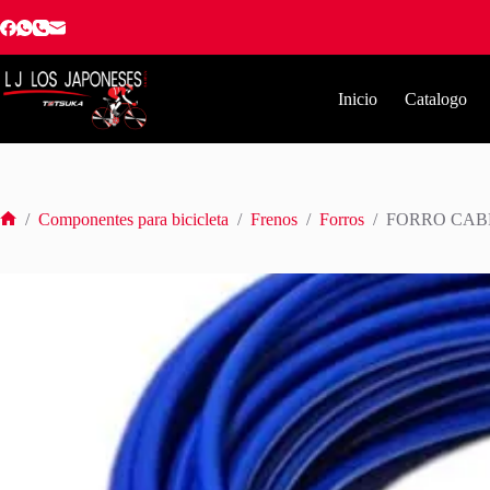
Saltar
al
contenido
Inicio
Catalogo
/
Componentes para bicicleta
/
Frenos
/
Forros
/
FORRO CAB
Inicio