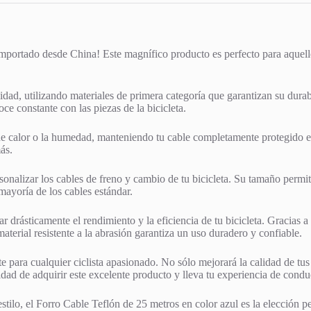
importado desde China! Este magnífico producto es perfecto para aquell
idad, utilizando materiales de primera categoría que garantizan su durab
ce constante con las piezas de la bicicleta.
de calor o la humedad, manteniendo tu cable completamente protegido en
ás.
sonalizar los cables de freno y cambio de tu bicicleta. Su tamaño permi
 mayoría de los cables estándar.
r drásticamente el rendimiento y la eficiencia de tu bicicleta. Gracias a
terial resistente a la abrasión garantiza un uso duradero y confiable.
 para cualquier ciclista apasionado. No sólo mejorará la calidad de tus 
ad de adquirir este excelente producto y lleva tu experiencia de conduc
ilo, el Forro Cable Teflón de 25 metros en color azul es la elección per