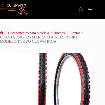
Saltar
al
contenido
/
Componentes para bicicleta
/
Ruedas
/
Llantas
/
Inicio
LLANTA 26X2.125 MARCA EQUALIZER BIKE
MODELO TOKYO CLOWN ROJA