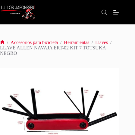
Saltar
al
contenido
/
Accesorios para bicicleta
/
Herramientas
/
Llaves
/
Inicio
LLAVE ALLEN NAVAJA ERT-02 KIT 7 TOTSUKA
NEGRO