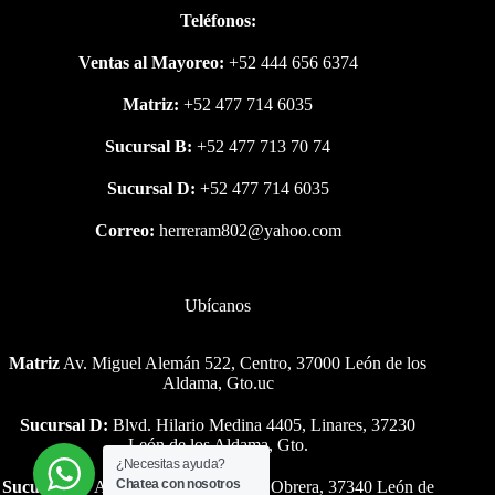
Teléfonos:
Ventas al Mayoreo:
+52 444 656 6374
Matriz:
+52 477 714 6035
Sucursal B:
+52 477 713 70 74
Sucursal D:
+52 477 714 6035
Correo:
herreram802@yahoo.com
Ubícanos
Matriz
Av. Miguel Alemán 522, Centro, 37000 León de los
Aldama, Gto.uc
Sucursal D:
Blvd. Hilario Medina 4405, Linares, 37230
León de los Aldama, Gto.
¿Necesitas ayuda?
Chatea con nosotros
Sucursal B:
Av. Miguel Alemán 216, Obrera, 37340 León de