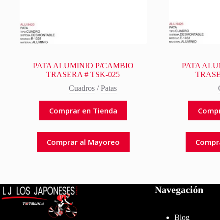
PATA ALUMINIO P/CAMBIO
PATA ALU
TRASERA # TSK-025
TRASE
Cuadros
/
Patas
Comprar en Tienda
Compr
Comprar al Mayoreo
Compr
Navegación
Blog