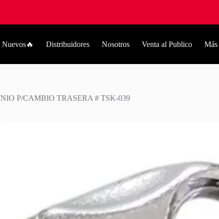
Nuevos🔥
Distribuidores
Nosotros
Venta al Publico
Más
NIO P/CAMBIO TRASERA # TSK-039