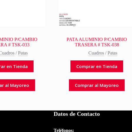
MINIO P/CAMBIO
PATA ALUMINIO P/CAMBIO
RA # TSK-033
TRASERA # TSK-038
Cuadros
/
Patas
Cuadros
/
Patas
ar en Tienda
Comprar en Tienda
ar al Mayoreo
Comprar al Mayoreo
Datos de Contacto
Teléfonos: