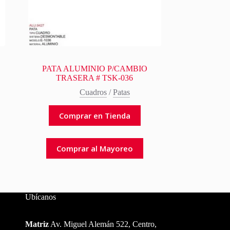
PATA ALUMINIO P/CAMBIO
TRASERA # TSK-036
Cuadros
/
Patas
Comprar en Tienda
Comprar al Mayoreo
Ubícanos
Matriz
Av. Miguel Alemán 522, Centro,