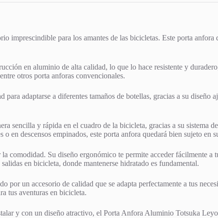
o imprescindible para los amantes de las bicicletas. Este porta anfora
ción en aluminio de alta calidad, lo que lo hace resistente y duradero,
entre otros porta anforas convencionales.
d para adaptarse a diferentes tamaños de botellas, gracias a su diseño aju
 sencilla y rápida en el cuadro de la bicicleta, gracias a su sistema d
es o en descensos empinados, este porta anfora quedará bien sujeto en su
la comodidad. Su diseño ergonómico te permite acceder fácilmente a tu 
s salidas en bicicleta, donde mantenerse hidratado es fundamental.
o por un accesorio de calidad que se adapta perfectamente a tus necesi
a tus aventuras en bicicleta.
nstalar y con un diseño atractivo, el Porta Anfora Aluminio Totsuka Leyo