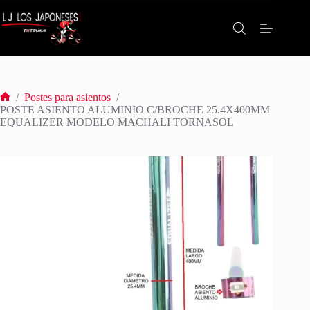
Saltar
al
contenido
/
Postes para asientos
/
Inicio
POSTE ASIENTO ALUMINIO C/BROCHE 25.4X400MM
EQUALIZER MODELO MACHALI TORNASOL