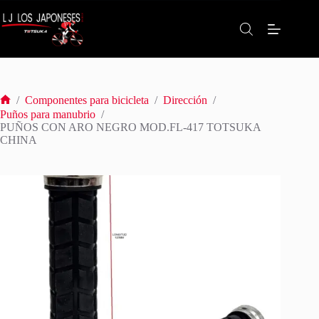
Saltar
al
contenido
/
Componentes para bicicleta
/
Dirección
/
Inicio
Puños para manubrio
/
PUÑOS CON ARO NEGRO MOD.FL-417 TOTSUKA
CHINA