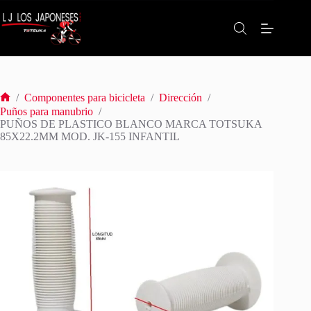
Saltar
al
contenido
/
Componentes para bicicleta
/
Dirección
/
Inicio
Puños para manubrio
/
PUÑOS DE PLASTICO BLANCO MARCA TOTSUKA
85X22.2MM MOD. JK-155 INFANTIL