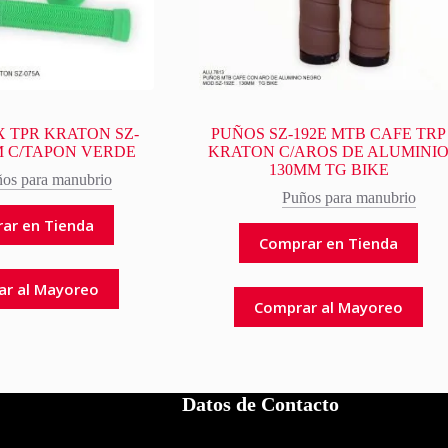
 TPR KRATON SZ-
PUÑOS SZ-192E MTB CAFE TRP
M C/TAPON VERDE
KRATON C/AROS DE ALUMINI
130MM TG BIKE
os para manubrio
Puños para manubrio
ar en Tienda
Comprar en Tienda
ar al Mayoreo
Comprar al Mayoreo
Datos de Contacto