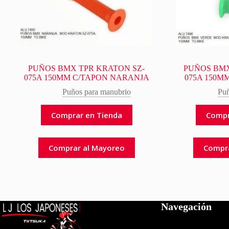
PUÑOS BMX TPR KRATON SZ-
PUÑOS BMX
075A 150MM C/TAPON NARANJA
075A 150M
Puños para manubrio
Puñ
Comprar en Tienda
Compr
Comprar al Mayoreo
Compr
Navegación