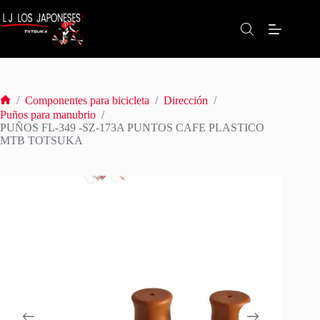
Saltar
al
contenido
/
Componentes para bicicleta
/
Dirección
/
Inicio
Puños para manubrio
/
PUÑOS FL-349 -SZ-173A PUNTOS CAFE PLASTICO
MTB TOTSUKA