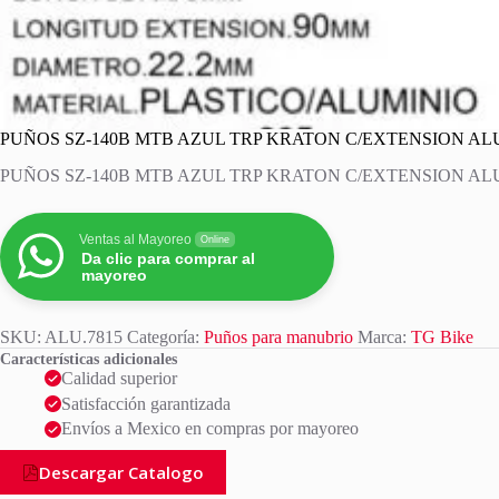
PUÑOS SZ-140B MTB AZUL TRP KRATON C/EXTENSION AL
PUÑOS SZ-140B MTB AZUL TRP KRATON C/EXTENSION AL
Ventas al Mayoreo
Online
Da clic para comprar al
mayoreo
SKU:
ALU.7815
Categoría:
Puños para manubrio
Marca:
TG Bike
Características adicionales
Calidad superior
Satisfacción garantizada
Envíos a Mexico en compras por mayoreo
Descargar Catalogo