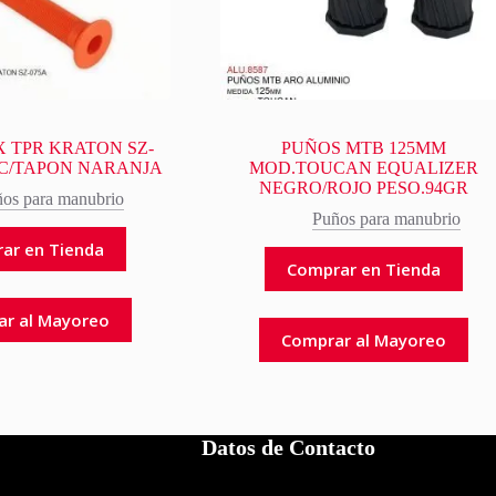
 TPR KRATON SZ-
PUÑOS MTB 125MM
 C/TAPON NARANJA
MOD.TOUCAN EQUALIZER
NEGRO/ROJO PESO.94GR
os para manubrio
Puños para manubrio
ar en Tienda
Comprar en Tienda
ar al Mayoreo
Comprar al Mayoreo
Datos de Contacto