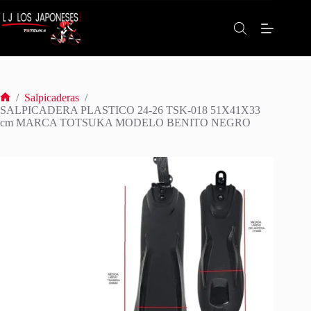
Saltar
al
contenido
/
Salpicaderas
/
Inicio
SALPICADERA PLASTICO 24-26 TSK-018 51X41X33
cm MARCA TOTSUKA MODELO BENITO NEGRO