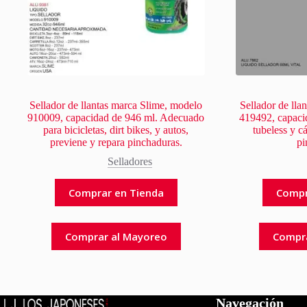
Sellador de llantas marca Slime, modelo
Sellador de lla
910009, capacidad de 946 ml. Adecuado
419492, capacid
para bicicletas, dirt bikes, y autos,
tubeless y c
previene y repara pinchaduras.
pi
Selladores
Comprar en Tienda
Compr
Comprar al Mayoreo
Compr
Navegación