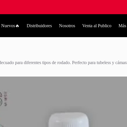
Nuevos🔥
Distribuidores
Nosotros
Venta al Publico
Más
decuado para diferentes tipos de rodado. Perfecto para tubeless y cámar