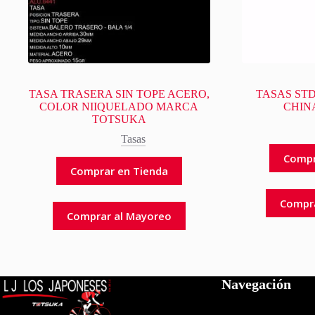
TASA TRASERA SIN TOPE ACERO,
TASAS ST
COLOR NIIQUELADO MARCA
CHIN
TOTSUKA
Tasas
Compr
Comprar en Tienda
Compr
Comprar al Mayoreo
Navegación