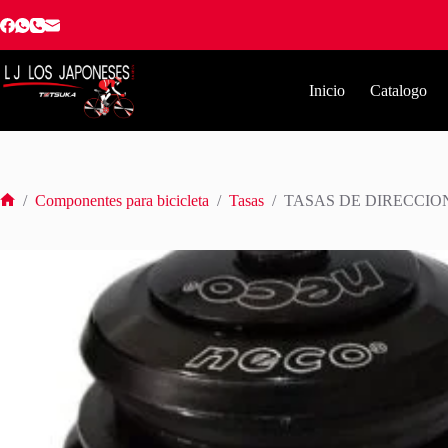
Saltar
al
contenido
Inicio
Catalogo
/
Componentes para bicicleta
/
Tasas
/
TASAS DE DIRECCION
Inicio