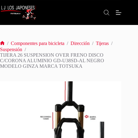
Saltar
al
contenido
/
Componentes para bicicleta
/
Dirección
/
Tijeras
/
Inicio
Suspensión
/
TIJERA 26 SUSPENSION OVER FRENO DISCO
C/CORONA ALUMINIO GD-U38SD-AL NEGRO
MODELO GINZA MARCA TOTSUKA