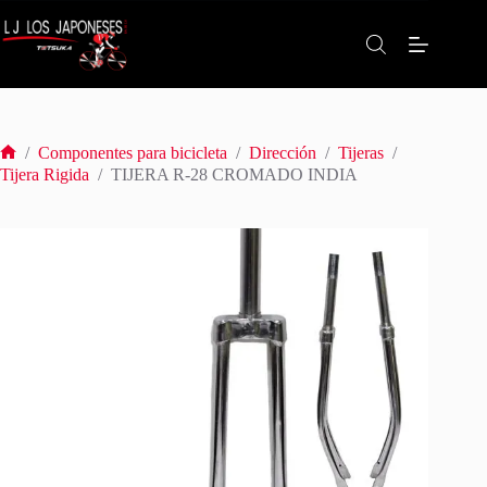
Saltar
al
contenido
/
Componentes para bicicleta
/
Dirección
/
Tijeras
/
Inicio
Tijera Rigida
/
TIJERA R-28 CROMADO INDIA