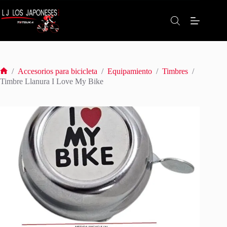
Saltar
al
contenido
/
Accesorios para bicicleta
/
Equipamiento
/
Timbres
/
Inicio
Timbre Llanura I Love My Bike