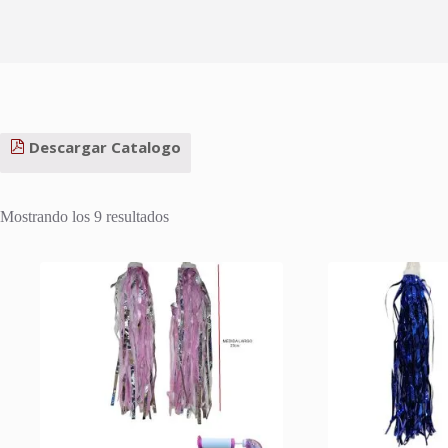
Descargar Catalogo
Ordenado
Mostrando los 9 resultados
por
los
últimos