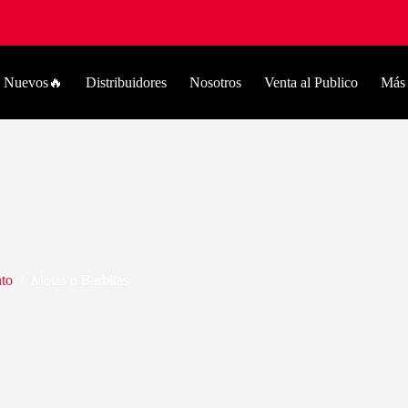
Nuevos🔥
Distribuidores
Nosotros
Venta al Publico
Más
to
/
Motas o Barbitas