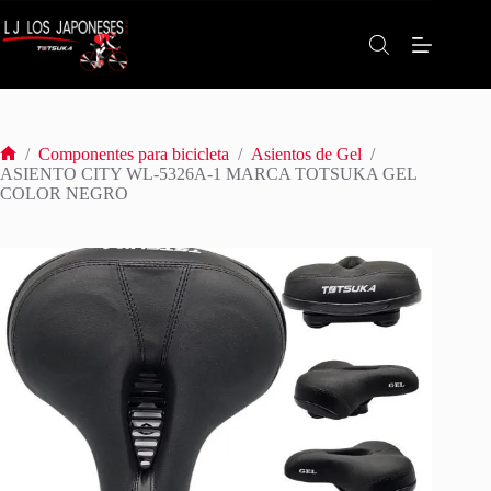
Saltar
al
contenido
/
Componentes para bicicleta
/
Asientos de Gel
/
Inicio
ASIENTO CITY WL-5326A-1 MARCA TOTSUKA GEL
COLOR NEGRO