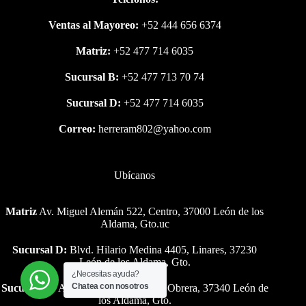
Ventas al Mayoreo:
+52 444 656 6374
Matriz:
+52 477 714 6035
Sucursal B:
+52 477 713 70 74
Sucursal D:
+52 477 714 6035
Correo:
herreram802@yahoo.com
Ubícanos
Matriz
Av. Miguel Alemán 522, Centro, 37000 León de los
Aldama, Gto.uc
Sucursal D:
Blvd. Hilario Medina 4405, Linares, 37230
León de los Aldama, Gto.
¿Necesitas ayuda?
Chatea con nosotros
Sucursal B:
Av. Miguel Alemán 216, Obrera, 37340 León de
los Aldama, Gto.