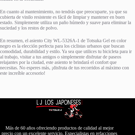
En cuanto al mantenimiento, no tendrás que preocuparte, ya que su
cubierta de vinilo resistente es fácil de limpiar y mantener en buen
estado. Simplemente utiliza un paño húmedo y suave para eliminar la
suciedad y los restos de polvo.
En resumen, el asiento City WL-5326A-1 de Totsuka Gel en color
negro es la elección perfecta para los ciclistas urbanos que buscan
comodidad, durabilidad y estilo. Ya sea que utilices tu bicicleta para ir
al trabajo, visitar a tus amigos o simplemente disfrutar de paseos
relajantes por la ciudad, este asiento te brindará el confort que
necesitas. No esperes más, ¡disfruta de tus recorridos al máximo con
este increíble accesorio!
Más de 60 años ofreciendo productos de calidad al mejor
precio con un excelente servicio. Especialistas en refacciones