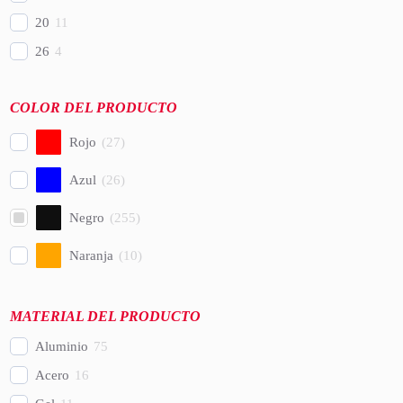
20
11
26
4
COLOR DEL PRODUCTO
Rojo
(
27
)
Azul
(
26
)
Negro
(
255
)
Naranja
(
10
)
MATERIAL DEL PRODUCTO
Aluminio
75
Acero
16