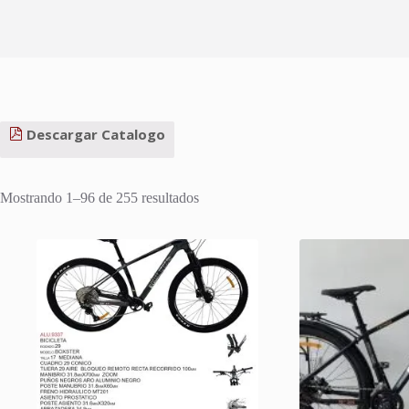
Descargar Catalogo
Ordenado
Mostrando 1–96 de 255 resultados
por
los
últimos