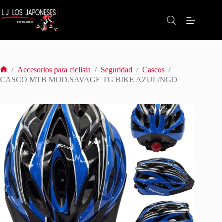
Saltar
al
contenido
/
Accesorios para ciclista
/
Seguridad
/
Cascos
/
Inicio
CASCO MTB MOD.SAVAGE TG BIKE AZUL/NGO