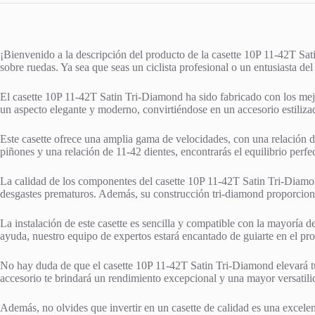
¡Bienvenido a la descripción del producto de la casette 10P 11-42T Sati
sobre ruedas. Ya sea que seas un ciclista profesional o un entusiasta del 
El casette 10P 11-42T Satin Tri-Diamond ha sido fabricado con los mejor
un aspecto elegante y moderno, convirtiéndose en un accesorio estiliza
Este casette ofrece una amplia gama de velocidades, con una relación d
piñones y una relación de 11-42 dientes, encontrarás el equilibrio perfe
La calidad de los componentes del casette 10P 11-42T Satin Tri-Diamon
desgastes prematuros. Además, su construcción tri-diamond proporciona 
La instalación de este casette es sencilla y compatible con la mayoría d
ayuda, nuestro equipo de expertos estará encantado de guiarte en el pr
No hay duda de que el casette 10P 11-42T Satin Tri-Diamond elevará tu 
accesorio te brindará un rendimiento excepcional y una mayor versatilid
Además, no olvides que invertir en un casette de calidad es una excelen