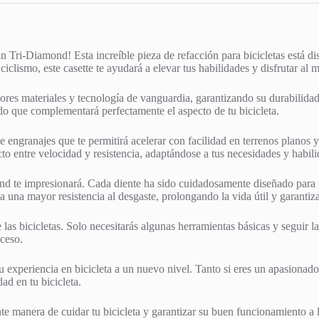
n Tri-Diamond! Esta increíble pieza de refacción para bicicletas está d
ciclismo, este casette te ayudará a elevar tus habilidades y disfrutar al 
es materiales y tecnología de vanguardia, garantizando su durabilidad y
do que complementará perfectamente el aspecto de tu bicicleta.
e engranajes que te permitirá acelerar con facilidad en terrenos planos
cto entre velocidad y resistencia, adaptándose a tus necesidades y habili
d te impresionará. Cada diente ha sido cuidadosamente diseñado para g
una mayor resistencia al desgaste, prolongando la vida útil y garantiz
e las bicicletas. Solo necesitarás algunas herramientas básicas y seguir 
oceso.
experiencia en bicicleta a un nuevo nivel. Tanto si eres un apasionado 
ad en tu bicicleta.
te manera de cuidar tu bicicleta y garantizar su buen funcionamiento a 