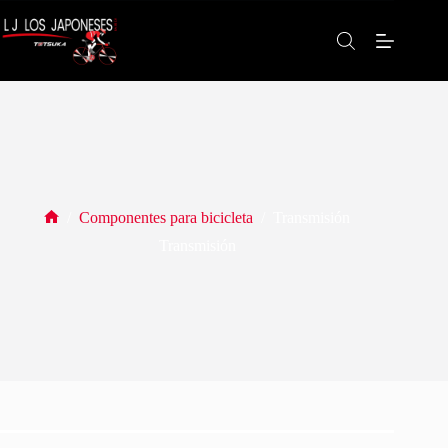
Saltar
al
contenido
/
Componentes para bicicleta
/
Transmisión
Inicio
Transmisión