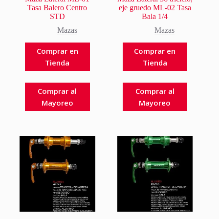
Tasa Balero Centro
eje gruedo ML-02 Tasa
STD
Bala 1/4
Mazas
Mazas
Comprar en
Comprar en
Tienda
Tienda
Comprar al
Comprar al
Mayoreo
Mayoreo