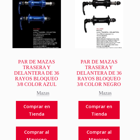
PAR DE MAZAS
PAR DE MAZAS
TRASERA Y
TRASERA Y
DELANTERA DE 36
DELANTERA DE 36
RAYOS BLOQUEO
RAYOS BLOQUEO
3/8 COLOR AZUL
3/8 COLOR NEGRO
Mazas
Mazas
Comprar en
Comprar en
Tienda
Tienda
Comprar al
Comprar al
Mayoreo
Mayoreo