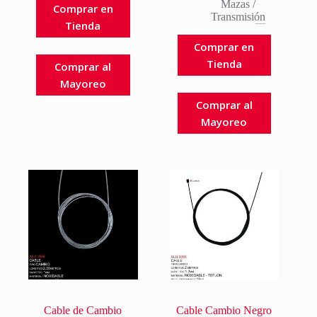
Mazas
/
Comprar en
Transmisión
Tienda
Comprar en
Tienda
Comprar al
Mayoreo
Comprar al
Mayoreo
Cable de Cambio
Cable Cambio Negro