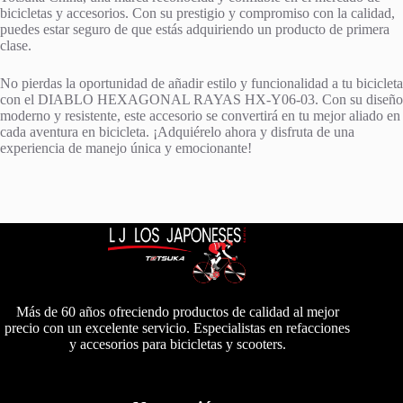
bicicletas y accesorios. Con su prestigio y compromiso con la calidad,
puedes estar seguro de que estás adquiriendo un producto de primera
clase.
No pierdas la oportunidad de añadir estilo y funcionalidad a tu bicicleta
con el DIABLO HEXAGONAL RAYAS HX-Y06-03. Con su diseño
moderno y resistente, este accesorio se convertirá en tu mejor aliado en
cada aventura en bicicleta. ¡Adquiérelo ahora y disfruta de una
experiencia de manejo única y emocionante!
Más de 60 años ofreciendo productos de calidad al mejor
precio con un excelente servicio. Especialistas en refacciones
y accesorios para bicicletas y scooters.