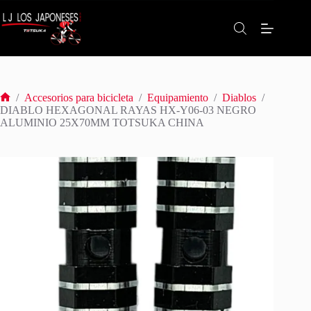
Saltar
al
contenido
/
Accesorios para bicicleta
/
Equipamiento
/
Diablos
/
Inicio
DIABLO HEXAGONAL RAYAS HX-Y06-03 NEGRO
ALUMINIO 25X70MM TOTSUKA CHINA