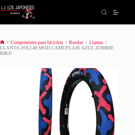
Saltar
al
contenido
/
Componentes para bicicleta
/
Ruedas
/
Llantas
/
Inicio
LLANTA 20X2.40 MOD.CAMUFLAJE AZUL ZOMBIE
BIKE