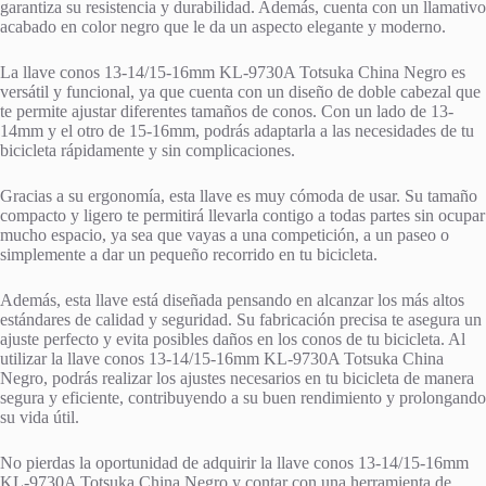
garantiza su resistencia y durabilidad. Además, cuenta con un llamativo
acabado en color negro que le da un aspecto elegante y moderno.
La llave conos 13-14/15-16mm KL-9730A Totsuka China Negro es
versátil y funcional, ya que cuenta con un diseño de doble cabezal que
te permite ajustar diferentes tamaños de conos. Con un lado de 13-
14mm y el otro de 15-16mm, podrás adaptarla a las necesidades de tu
bicicleta rápidamente y sin complicaciones.
Gracias a su ergonomía, esta llave es muy cómoda de usar. Su tamaño
compacto y ligero te permitirá llevarla contigo a todas partes sin ocupar
mucho espacio, ya sea que vayas a una competición, a un paseo o
simplemente a dar un pequeño recorrido en tu bicicleta.
Además, esta llave está diseñada pensando en alcanzar los más altos
estándares de calidad y seguridad. Su fabricación precisa te asegura un
ajuste perfecto y evita posibles daños en los conos de tu bicicleta. Al
utilizar la llave conos 13-14/15-16mm KL-9730A Totsuka China
Negro, podrás realizar los ajustes necesarios en tu bicicleta de manera
segura y eficiente, contribuyendo a su buen rendimiento y prolongando
su vida útil.
No pierdas la oportunidad de adquirir la llave conos 13-14/15-16mm
KL-9730A Totsuka China Negro y contar con una herramienta de