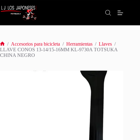
Saltar
al
contenido
/
Accesorios para bicicleta
/
Herramientas
/
Llaves
/
Inicio
LLAVE CONOS 13-14/15-16MM KL-9730A TOTSUKA
CHINA NEGRO