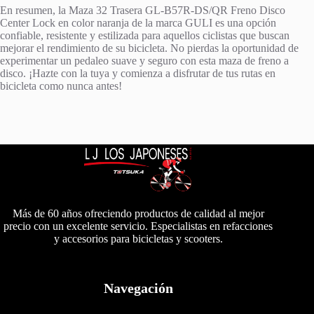
En resumen, la Maza 32 Trasera GL-B57R-DS/QR Freno Disco
Center Lock en color naranja de la marca GULI es una opción
confiable, resistente y estilizada para aquellos ciclistas que buscan
mejorar el rendimiento de su bicicleta. No pierdas la oportunidad de
experimentar un pedaleo suave y seguro con esta maza de freno a
disco. ¡Hazte con la tuya y comienza a disfrutar de tus rutas en
bicicleta como nunca antes!
Más de 60 años ofreciendo productos de calidad al mejor
precio con un excelente servicio. Especialistas en refacciones
y accesorios para bicicletas y scooters.
Navegación