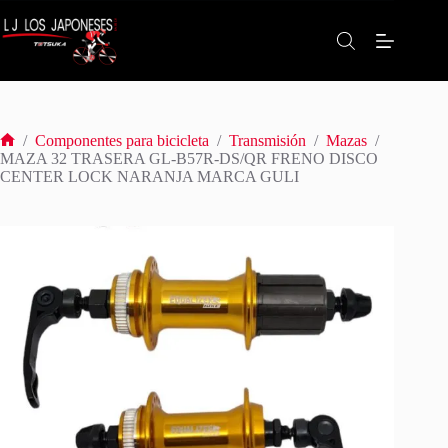
Saltar
al
contenido
/
Componentes para bicicleta
/
Transmisión
/
Mazas
/
Inicio
MAZA 32 TRASERA GL-B57R-DS/QR FRENO DISCO
CENTER LOCK NARANJA MARCA GULI