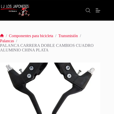
Saltar
al
contenido
/
Componentes para bicicleta
/
Transmisión
/
Inicio
Palancas
/
PALANCA CARRERA DOBLE CAMBIOS CUADRO
ALUMINIO CHINA PLATA