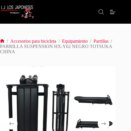
Saltar
al
contenido
/
Accesorios para bicicleta
/
Equipamiento
/
Parrillas
/
Inicio
PARRILLA SUSPENSION HX-Y62 NEGRO TOTSUKA
CHINA