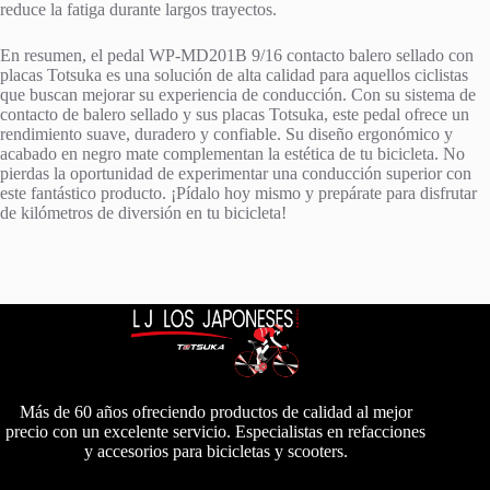
reduce la fatiga durante largos trayectos.
En resumen, el pedal WP-MD201B 9/16 contacto balero sellado con
placas Totsuka es una solución de alta calidad para aquellos ciclistas
que buscan mejorar su experiencia de conducción. Con su sistema de
contacto de balero sellado y sus placas Totsuka, este pedal ofrece un
rendimiento suave, duradero y confiable. Su diseño ergonómico y
acabado en negro mate complementan la estética de tu bicicleta. No
pierdas la oportunidad de experimentar una conducción superior con
este fantástico producto. ¡Pídalo hoy mismo y prepárate para disfrutar
de kilómetros de diversión en tu bicicleta!
Más de 60 años ofreciendo productos de calidad al mejor
precio con un excelente servicio. Especialistas en refacciones
y accesorios para bicicletas y scooters.