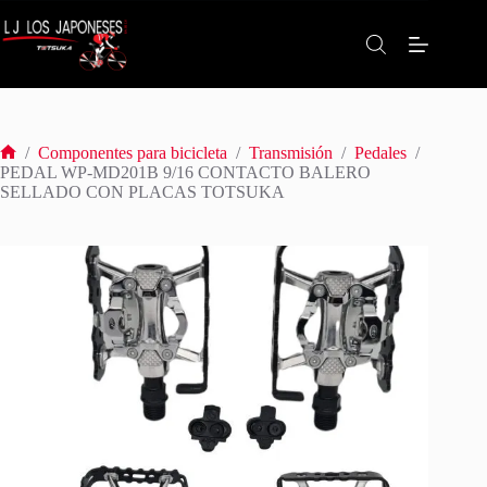
Saltar
al
contenido
/
Componentes para bicicleta
/
Transmisión
/
Pedales
/
Inicio
PEDAL WP-MD201B 9/16 CONTACTO BALERO
SELLADO CON PLACAS TOTSUKA