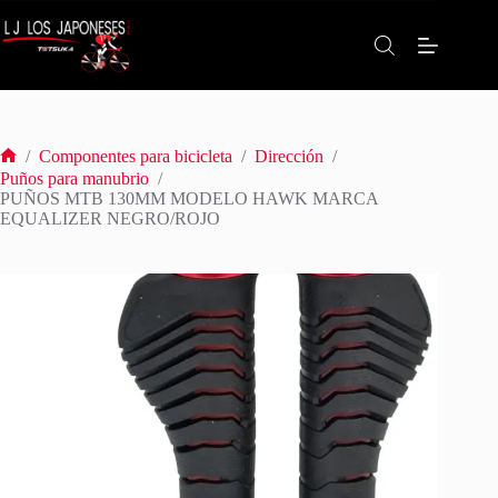
Saltar
al
contenido
/
Componentes para bicicleta
/
Dirección
/
Inicio
Puños para manubrio
/
PUÑOS MTB 130MM MODELO HAWK MARCA
EQUALIZER NEGRO/ROJO