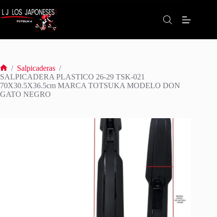
Saltar
al
contenido
/
Salpicaderas
/
Inicio
SALPICADERA PLASTICO 26-29 TSK-021
70X30.5X36.5cm MARCA TOTSUKA MODELO DON
GATO NEGRO