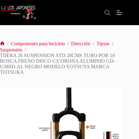
Saltar
al
contenido
/
Componentes para bicicleta
/
Dirección
/
Tijeras
/
Inicio
Suspensión
/
TIJERA 26 SUSPENSION STD 20CMS TUBO POR 10
ROSCA FRENO DISCO C/CORONA ALUMINIO GD-
U38SD-AL NEGRO MODELO YOTSUYA MARCA
TOTSUKA