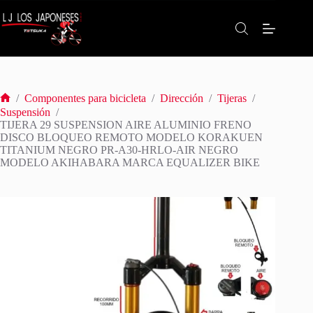
Saltar
al
contenido
/
Componentes para bicicleta
/
Dirección
/
Tijeras
/
Inicio
Suspensión
/
TIJERA 29 SUSPENSION AIRE ALUMINIO FRENO
DISCO BLOQUEO REMOTO MODELO KORAKUEN
TITANIUM NEGRO PR-A30-HRLO-AIR NEGRO
MODELO AKIHABARA MARCA EQUALIZER BIKE