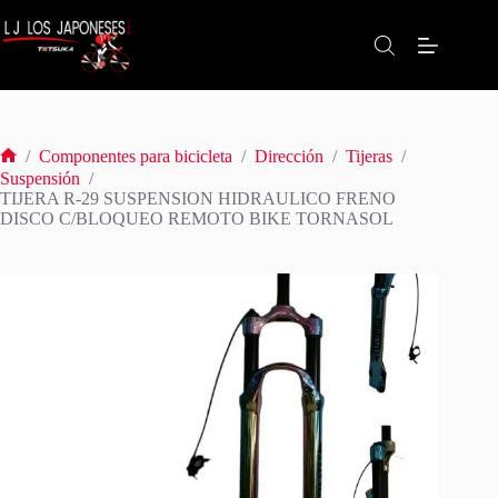
Saltar
al
contenido
/
Componentes para bicicleta
/
Dirección
/
Tijeras
/
Inicio
Suspensión
/
TIJERA R-29 SUSPENSION HIDRAULICO FRENO
DISCO C/BLOQUEO REMOTO BIKE TORNASOL