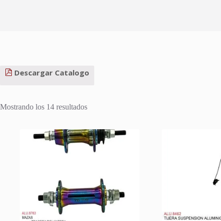
Descargar Catalogo
Ordenado
Mostrando los 14 resultados
por
los
últimos