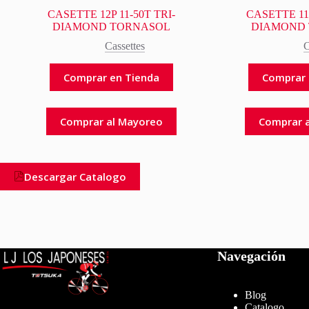
CASETTE 12P 11-50T TRI-
CASETTE 11P
DIAMOND TORNASOL
DIAMOND
Cassettes
C
Comprar en Tienda
Comprar 
Comprar al Mayoreo
Comprar 
Descargar Catalogo
Navegación
Blog
Catalogo