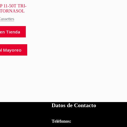
 11-50T TRI-
 TORNASOL
assettes
en Tienda
al Mayoreo
Datos de Contacto
Teléfonos: