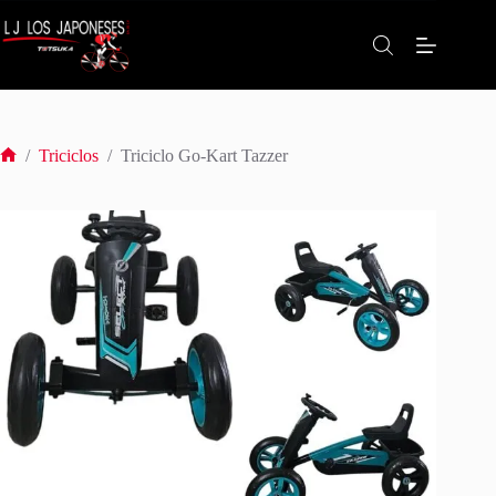
Saltar
al
contenido
/
Triciclos
/
Triciclo Go-Kart Tazzer
Inicio