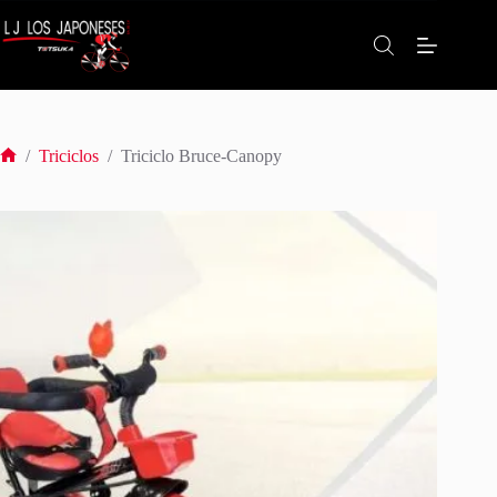
Saltar
al
contenido
/
Triciclos
/
Triciclo Bruce-Canopy
Inicio